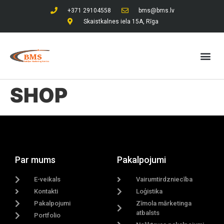
+371 29104558
bms@bms.lv
Skaistkalnes iela 15A, Rīga
SHOP
Par mums
Pakalpojumi
E-veikals
Vairumtirdzniecība
Kontakti
Loģistika
Pakalpojumi
Zīmola mārketinga
atbalsts
Portfolio