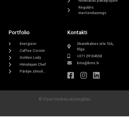
Noliktavas pakalpojumi
Regulārs
merčendaizings
Portfolio
Kontakti
Energizer
Skaistkalnes iela 15A,
Rīga
Caffee Corsini
+371 29104558
Golden Lady
bms@bms.lv
Himalayan Chef
Pārējie zīmoli...
© Visas tiesības aizsargātas