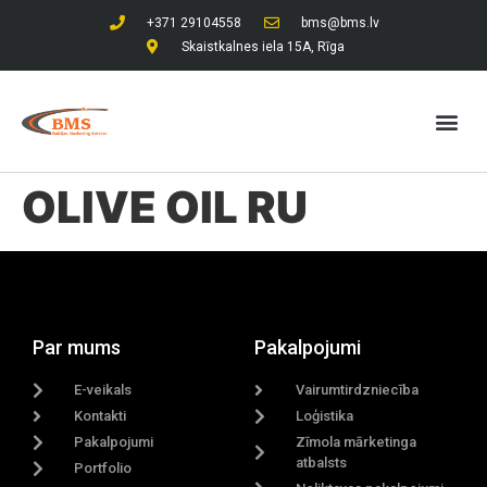
+371 29104558
bms@bms.lv
Skaistkalnes iela 15A, Rīga
OLIVE OIL RU
Par mums
Pakalpojumi
E-veikals
Vairumtirdzniecība
Kontakti
Loģistika
Pakalpojumi
Zīmola mārketinga
atbalsts
Portfolio