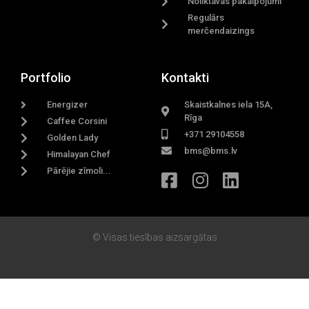
Noliktavas pakalpojumi
Regulārs
merčendaizings
Portfolio
Kontakti
Energizer
Skaistkalnes iela 15A,
Rīga
Caffee Corsini
+371 29104558
Golden Lady
bms@bms.lv
Himalayan Chef
Pārējie zīmoli...
© Visas tiesības aizsargātas