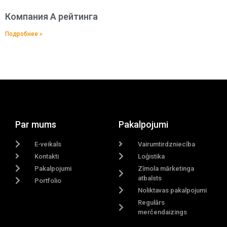
Компания A рейтингa
Подробнее »
Par mums
Pakalpojumi
E-veikals
Vairumtirdzniecība
Kontakti
Loģistika
Pakalpojumi
Zīmola mārketinga
atbalsts
Portfolio
Noliktavas pakalpojumi
Regulārs
merčendaizings