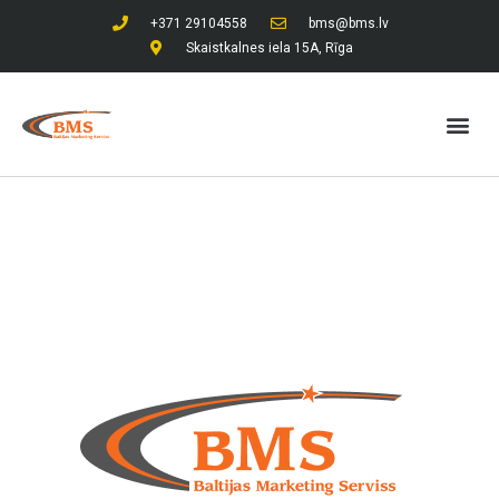
+371 29104558
bms@bms.lv
Skaistkalnes iela 15A, Rīga
Интернет-магазин