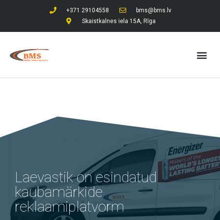
+371 29104558
bms@bms.lv
Skaistkalnes iela 15A, Rīga
Laevastik on esindatud
kaubamärkide
reklaamiplatvorm