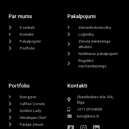
Par mums
Pakalpojumi
E-veikals
Vairumtirdzniecība
Kontakti
Loģistika
Pakalpojumi
Zīmola mārketinga
atbalsts
Portfolio
Noliktavas pakalpojumi
Regulārs
merčendaizings
Portfolio
Kontakti
Energizer
Skaistkalnes iela 15A,
Rīga
Caffee Corsini
+371 29104558
Golden Lady
bms@bms.lv
Himalayan Chef
Pārējie zīmoli...